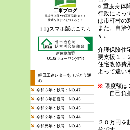
○ 重度身
工事ブログ
行政によっ
現場便り日々の工事記録 ｅｔｃ
は市町村の
快適な住まいをつくろう！
また、自治
blogスマホ版はこちら
す。
介護保険住
新住協加盟
要支援１．
Q1.0(キューワン)住宅
住宅改修費
よって違い
嶋田工建レターありがとう通
心
※
限度額は
令和３年：秋号：NO.47
自己負担１
令和３年初夏号 NO.46
２割の
３割の
令和２年：秋号 NO.45
令和２年：春号 NO.44
２０万円を
令和元年：秋号 NO.43
分です。