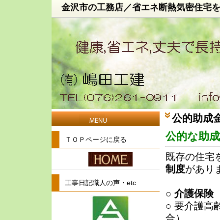
金沢市の工務店／省エネ断熱気密住宅
公的助成
公的な助成
ＴＯＰページに戻る
既存の住宅
制度
があり
工事日記職人の声・etc
○
介護保険
○ 要介護
合）