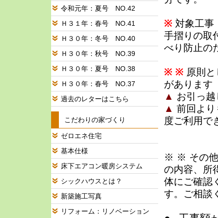
令和元年：夏号 NO.42
※
対象工事
Ｈ３１年：春号 NO.41
手摺りの取
Ｈ３０年：冬号 NO.40
べり防止の
Ｈ３０年：秋号 NO.39
Ｈ３０年：夏号 NO.38
※ ※
原則と
があります
Ｈ３０年：春号 NO.37
▲
お引っ越
過去のレターはこちら
▲
前回より
度ご利用で
こだわりの家づくり
ゼロエネ住宅
基本仕様
※ ※ そ
床下エアコン暖房システム
の内容、所
体にご確認
シックハウスとは？
す。ご相談
新築施工写真
リフォーム：リノベーション