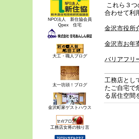
これら３つ
合わせて利
NPO法人 新住協会員
Qpex 住宅
金沢市役所
金沢市お年
大工・職人ブログ
バリアフリ
工務店とし
太一坊頭！ブログ
たご自宅で
る居住空間
金沢町家ゲストハウス
工務店女将の独り言