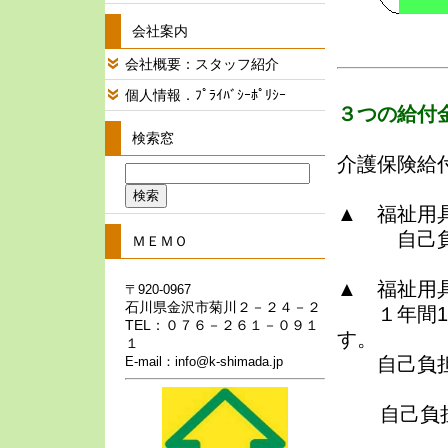
会社案内
会社概要：スタッフ紹介
個人情報．ﾌﾟﾗｲﾊﾞｼｰﾎﾟﾘｼｰ
３つの給付
検索窓
介護保険給
▲ 福祉用
自己負担
ＭＥＭＯ
▲ 福祉用
〒920-0967
石川県金沢市菊川２－２４－２
１年間10
TEL：０７６－２６１－０９１
す。
１
自己負担
E-mail：info@k-shimada.jp
自己負