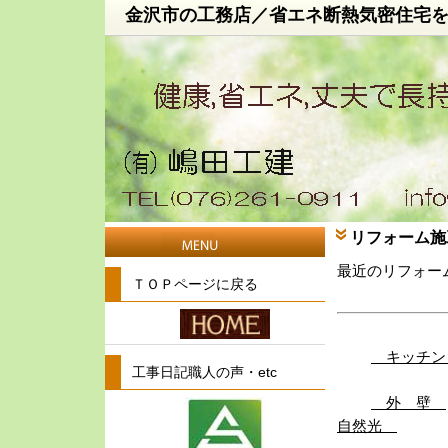
金沢市の工務店／省エネ断熱気密住宅
リフォーム施
最近のリフォー
ＴＯＰページに戻る
キッチ
工事日記職人の声・etc
外 壁
自然光