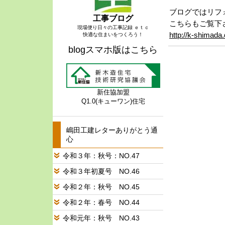
ブログではリフ
工事ブログ
こちらもご覧
現場便り日々の工事記録 ｅｔｃ
http://k-shimada
快適な住まいをつくろう！
blogスマホ版はこちら
新住協加盟
Q1.0(キューワン)住宅
嶋田工建レターありがとう通
心
令和３年：秋号：NO.47
令和３年初夏号 NO.46
令和２年：秋号 NO.45
令和２年：春号 NO.44
令和元年：秋号 NO.43